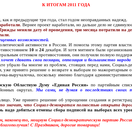
К ИТОГАМ 2011 ГОДА
, как и предыдущие три года, стал годом неоправданных надежд.
аработали.
Вернее проект наработали, но дальше дело не сдвинулос
жды меняли дату её проведения, три месяца потратили на деба
лали.
упущенных возможностей.
политической активности в России. И помогла этому партия влас
отивостоянием
10
и
24
декабря. И хотя митинги были организован
беральным оттенком противостояния, они получили полную поддерж
 хочет сдавать свои позиции, оппозиция и большинство народ
те убрало бы многие из проблем, стоящих перед нами, Социал-де
ти, уже принято решение о возврате к выборам по мажоритарным 
чка-выручалочка, поскольку именно благодаря административному
рскую Областную Думу «Единая Россия»
по партийным списк
айонных округах.
Мы сами, не думая о последствиях своих т
алицо. Уже принято решение об упрощении создания и регистрац
то значит, что
Социал-демократам полностью открыта дорог
рь надо добиться отмены сбора подписей на выборах всех уро
м, наконец-то, мощную Социал-демократическую партию России
 благополучия! С Праздником, дорогие товарищи!