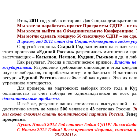
Итак,
2011
год ушёл в историю. Для Социал-демократов он
Мы хотели наработать проект Программы СДПР – не н
Мы хотели выйти на Объединительную Конференцию. Три
Мы могли сделать мощную 50-тысячную СДПР – не сде
В целом, год 2011 стал для Социал-демократов годом 
С другой стороны,
Старый Год
закончился на всплеске 
этого произвола
«Единой России»
разрешилось митинговым пр
выступающих –
Касьянов, Немцов, Кудрин, Рыжков
и др. и ли
Как результат, Россия в политическом кризисе.
Власть не
государством.
Разрешение требований оппозиции в этом конфлик
идут от либералов, то проблемы могут и добавиться. В частнос
ресурс.
«Единой России»
они сейчас ой как нужны. Это их пало
утраченное могущество.
Для примера, на мартовских выборах этого года в
Ку
большинство за счёт победы её одномандатников во всех р
дополнительные проблемы.
И всё же, результат наших совместных выступлений – н
достаточно иметь не менее
500
человек в
43
регионах России.
Э
мы снова сможем стать политической партией России.
Тепе
процентов
.
Пусть Новый 2012 Год станет Годом СДПР! Воссоздади
С Новым 2012 Годом! Всем крепкого здоровья, счастья и
25.12.2011 г.