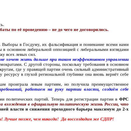
ь.
ты по её проведению – не до чего не договорились.
ти. Выборы в Госдуму, их фальсификация и понимание всеми нами
ы в основном либеральной оппозицией с либеральными взглядами
ку всех левых сил.
а не хочет жить дальше при таком неэффективном управлении
мократами. С другой стороны, поскольку требования в основном
округам, где у правящей партии очень сильный административный
 ресурсу в глухой региональной глубинке она вновь вернёт себе
ам проиграла левым партиям, но получила преимущественное
ребований, работаем на руку партии власти, создаём себе
ии политических партий. Теперь для регистрации партии в
ФРС
а вхождения в официальную политическую жизнь России, что
вней власти и снижения проходного барьера максимум до 2-х
! Лучше позже, чем никогда!
Да воссоздадим же СДПР!