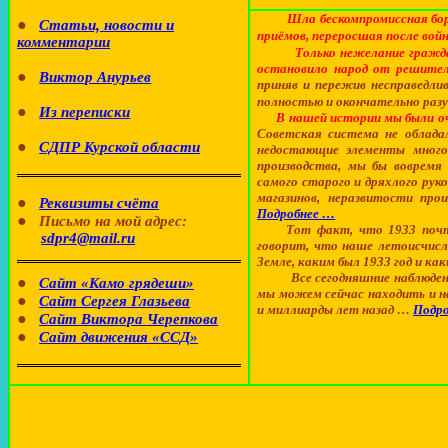
Шла бескомпромиссная бор
●
Статьи, новости и
приёмов, переросшая после вой
комментарии
Только нежелание гражд
остановило народ от решител
●
Виктор Анурьев
приняв и пережив несправедл
полностью и окончательно разу
●
Из переписки
В нашей истории мы были оч
Советская система не облада
●
СДПР Курской области
недостающие элементы многоп
производства, мы бы вовремя
самого старого и дряхлого рук
магазинов, неразвитости прои
●
Реквизиты счёта
Подробнее …
●
Письмо на мой адрес:
Тот факт, что 1933 почт
sdpr
4@
mail
.
ru
говорит, что наше летоисчисл
Земле, каким был 1933 год и ка
Все сегодняшние наблюден
●
Сайт «Камо
грядеши
»
мы можем сейчас находить и н
●
Сайт Сергея Глазьева
и миллиарды лет назад …
Подр
●
Сайт Виктора
Черепкова
●
Сайт движения «ССД»